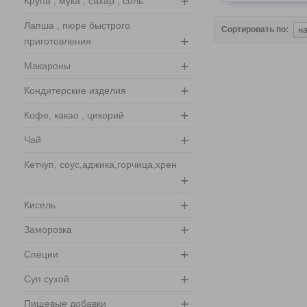
+
Крупа , мука , сахар , соль
Лапша , пюре быстрого
Сортировать по:
+
приготовления
+
Макароны
+
Кондитерские изделия
+
Кофе, какао , цикорий
+
Чай
Кетчуп, соус,аджика,горчица,хрен
+
+
Кисель
+
Заморозка
+
Специи
+
Суп сухой
+
Пищевые добавки