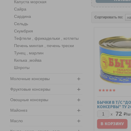
Капуста морская
Сайра
Сардина
Сортировать по:
Сельдь
Скумбрия
Тефтели , фрикадельки , котлеты
Печень минтая , печень трески
Тунец , марлин
Килька ,мойва
Шпроты
+
Молочные консервы
+
Фруктовые консервы
+
Овощные консервы
БЫЧКИ В Т/С "Д
КОНСЕРВЫ" ТУ 24
+
Майонез
72
₽/
ш
x
+
Масло