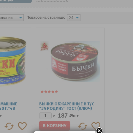
Товаров на странице:
ОМАШНИЕ
БЫЧКИ ОБЖАРЕННЫЕ В Т/С
0 Г.*48
"ЗА РОДИНУ" ГОСТ (КЛЮЧ)
240Г.*18
187
т
₽/
шт
x