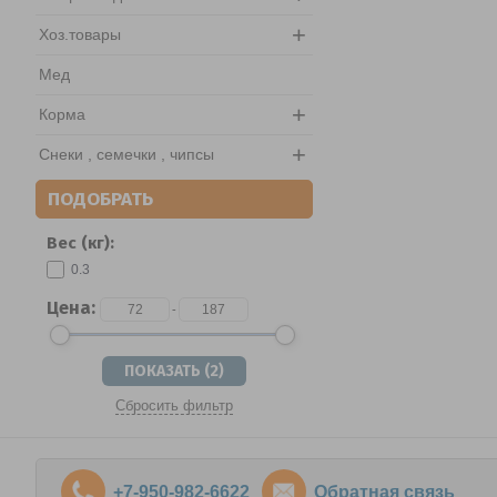
+
Хоз.товары
Мед
+
Корма
+
Снеки , семечки , чипсы
ПОДОБРАТЬ
Вес (кг):
0.3
Цена:
-
Сбросить фильтр
+7-950-982-6622
Обратная связь