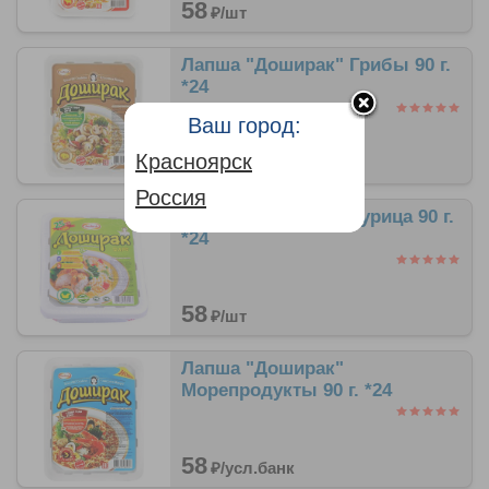
58
₽/
шт
Лапша "Доширак" Грибы 90 г.
*24
Ваш город:
58
Красноярск
₽/
шт
Россия
Лапша "Доширак" Курица 90 г.
*24
58
₽/
шт
Лапша "Доширак"
Морепродукты 90 г. *24
58
₽/
усл.банк