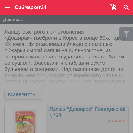
Сибмаркет24
Доширак
Лапшу быстрого приготовления
«Доширак» изобрели в Корее в конце 50-х годов
XX века. Изготавливали блюдо с помощью
обжарки сырой лапши на сильном огне, из
которой таким образом удалялась влага. Затем
ее сушили, фасовали и снабжали сухим
бульоном и специями. Над названием долго не
думали: оно происходит от корейского слова и,
кстати, читается как «тосирак», что переводится
как «рис в коробке», подаваемый на завтрак.
РАЗВЕРНУТЬ...
Лапша "Доширак" Говядина 90
г. *24