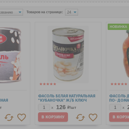
Товаров на странице:
НОВИНКА
ФАСОЛЬ БЕЛАЯ НАТУРАЛЬНАЯ
ФАСОЛЬ Д
ННАЯ
"КУБАНОЧКА" Ж/Б КЛЮЧ
ПО- ДОМА
" 420 Г.*12
400Г.*12
126
т
₽/
шт
x
x