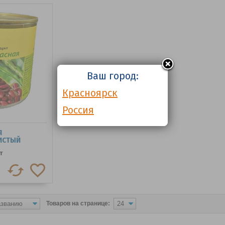
Ваш город:
Красноярск
Россия
Я
ИСТЫЙ
/Б 400Г.*12
т
Товаров на странице: