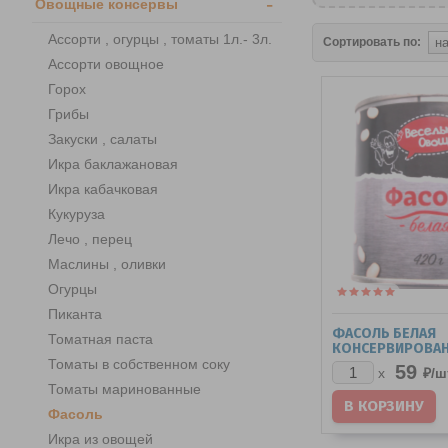
-
Овощные консервы
Ассорти , огурцы , томаты 1л.- 3л.
Сортировать по:
Ассорти овощное
Горох
Грибы
Закуски , салаты
Икра баклажановая
Икра кабачковая
Кукуруза
Лечо , перец
Маслины , оливки
Огурцы
Пиканта
ФАСОЛЬ БЕЛАЯ
Томатная паста
КОНСЕРВИРОВА
"ВЕСЕЛЫЕ ОВОЩИ
Томаты в собственном соку
59
₽/
ш
x
Томаты маринованные
Фасоль
Икра из овощей