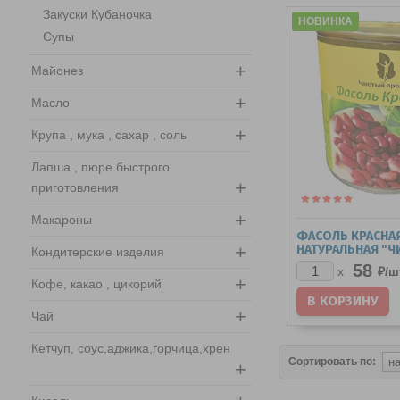
Закуски Кубаночка
НОВИНКА
Супы
+
Майонез
+
Масло
+
Крупа , мука , сахар , соль
Лапша , пюре быстрого
+
приготовления
+
Макароны
ФАСОЛЬ КРАСНА
+
НАТУРАЛЬНАЯ "Ч
Кондитерские изделия
ПРОДУКТ" ГОСТ Ж
58
₽/
ш
x
+
Кофе, какао , цикорий
+
Чай
Кетчуп, соус,аджика,горчица,хрен
Сортировать по:
+