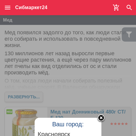
Сибмаркет24
Мед
Мед появился задолго до того, как люди стали
его собирать и использовать в повседневной
жизни.
130 миллионов лет назад выросли первые
цветущие растения, а ещё через пару миллионов
лет пчелы как вид отделились от ос и стали
производить мёд.
О том, когда люди начали собирать полезный
мёд, учёные спорят. В Валенсии обнаружили
древнюю пещеру с наскальными рисунками, где
РАЗВЕРНУТЬ...
осталось изображение человека, собирающего
из улья мёд. По оценкам учёных, этой картине
Мед нат Донниковый 480г СТ/
около 15 000 лет.
Б *30
Мед также упоминается в книгах древних
Ваш город:
шумеров, вавилонян, индусов и китайцев, а в
Ветхом Завете Израиль называли «землёй мёда
Красноярск