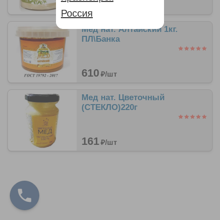
408
и молока».
₽/
шт
Россия
Пчелиный мед - ценнейший продукт, который
Мед нат. Алтайский 1кг.
дарит нам природа.
ПЛ\Банка
610
₽/
шт
Мед нат. Цветочный
(СТЕКЛО)220г
161
₽/
шт