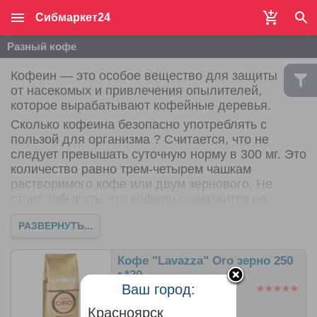
Сибмаркет24
Разный кофе
Кофеин — это особое вещество для защиты
от насекомых и привлечения опылителей,
которое вырабатывают кофейные деревья.
Сколько кофеина безопасно употреблять с
пользой для организма ? Считается, что не
следует превышать суточную норму в 300 мг. Это
количество равно трем-четырем чашкам
растворимого кофе или двум зернового. Не
стоит забывать, что кофеин содержится не
только в кофе – если человек заменит его на
РАЗВЕРНУТЬ...
крепкий чай или не сократит потребление
шоколада, то легко превысит норму.
Кофе "Lavazza" Oro зерно 250
г.*20
Ваш город:
Красноярск