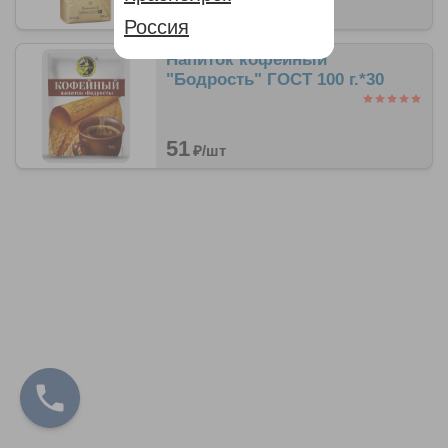
863
₽/
шт
Россия
Напиток кофейный
"Бодрость" ГОСТ 100 г.*30
51
₽/
шт