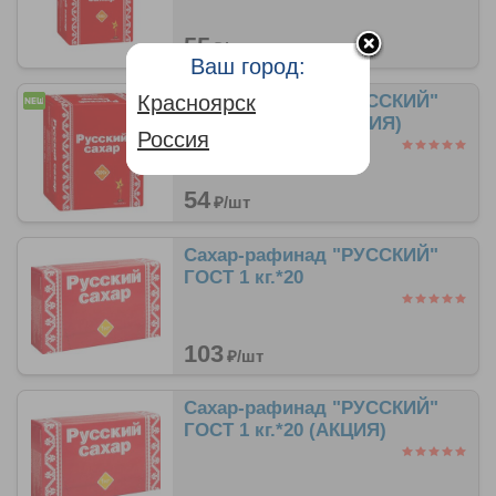
55
₽/
шт
Ваш город:
Красноярск
Сахар-рафинад "РУССКИЙ"
ГОСТ 0,5 кг.*40 (АКЦИЯ)
Россия
54
₽/
шт
Сахар-рафинад "РУССКИЙ"
ГОСТ 1 кг.*20
103
₽/
шт
Сахар-рафинад "РУССКИЙ"
ГОСТ 1 кг.*20 (АКЦИЯ)