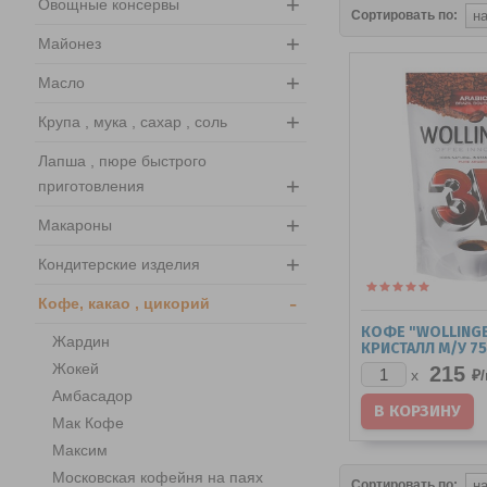
+
Овощные консервы
Сортировать по:
+
Майонез
+
Масло
+
Крупа , мука , сахар , соль
Лапша , пюре быстрого
+
приготовления
+
Макароны
+
Кондитерские изделия
-
Кофе, какао , цикорий
КОФЕ "WOLLINGE
Жардин
КРИСТАЛЛ М/У 75 
Жокей
215
₽/
x
Амбасадор
Мак Кофе
Максим
Московская кофейня на паях
Сортировать по: