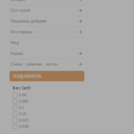
+
Суп сухой
+
Пищевые добавки
+
Хоз.товары
Мед
+
Корма
+
Снеки , семечки , чипсы
ПОДОБРАТЬ
Вес (кг):
0.08
0.095
0.1
0.18
0.225
0.428