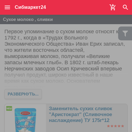
Сибмаркет24
Сухое молоко , сливки
Первое упоминание о сухом молоке относят к
1792 г., когда в «Трудах Вольного
Экономического Общества» Иван Ерих записал,
что жители восточных областей,
вымораживая молоко, получали «Великие
запасы млечных глыб». В 1802 г. штаб-лекарь
Нерчинских заводов Осип Кричевский впервые
получил продукт, широко известный в наше
время как сухое молоко. Основателем
промышленного
производства сухого молока (1832 г.) является
РАЗВЕРНУТЬ...
российский химик М. Дирчов.
Заменитель сухих сливок
"Аристократ" (Сливочное
наслаждение) ТУ 175г*12