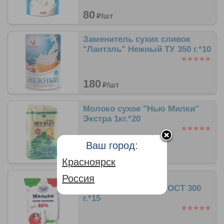
80
₽/
шт
Заменитель сухих сливок
"Лантэль" Нежный ТУ 350 г.*10
180
₽/
шт
Молоко сухое "Нью Милки"
Экстра 1кг.*20
Ваш город:
594
₽/
шт
Красноярск
Россия
Молоко сухое (фас)
(Филимоново)26% ГОСТ 300
г.*15