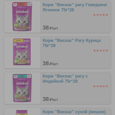
Корм "Вискас" рагу Говядина/
Ягненок 75г*28
38
₽/
шт
Корм "Вискас" Рагу Курица
75г*28
38
₽/
шт
Корм "Вискас" рагу с
Индейкой 75г*28
38
₽/
шт
Корм "Вискас" сухой (мешок)