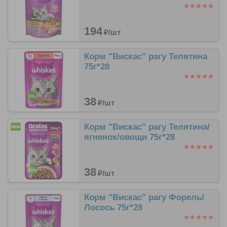
194
₽/
шт
Корм "Вискас" рагу Телятина
75г*28
38
₽/
шт
Корм "Вискас" рагу Телятина/
ягненок/овощи 75г*28
38
₽/
шт
Корм "Вискас" рагу Форель/
Лосось 75г*28