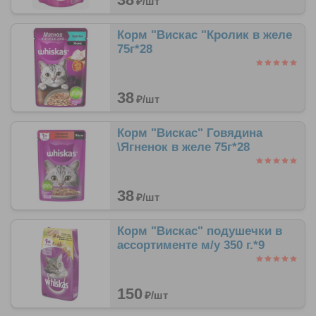
₽/
шт
Корм "Вискас "Кролик в желе
75г*28
38
₽/
шт
Корм "Вискас" Говядина
\Ягненок в желе 75г*28
38
₽/
шт
Корм "Вискас" подушечки в
ассортименте м/у 350 г.*9
150
₽/
шт